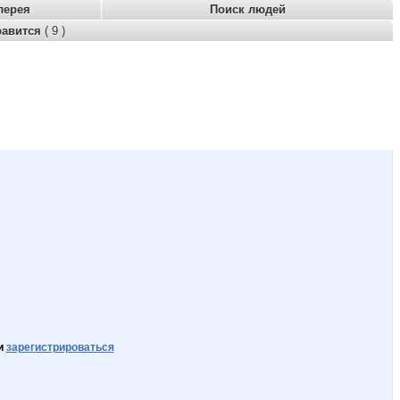
лерея
Поиск людей
равится
( 9 )
и
зарегистрироваться