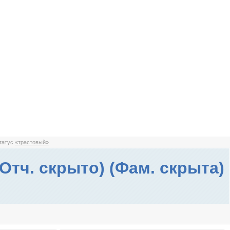
статус
«трастовый»
(Отч. скрыто) (Фам. скрыта)