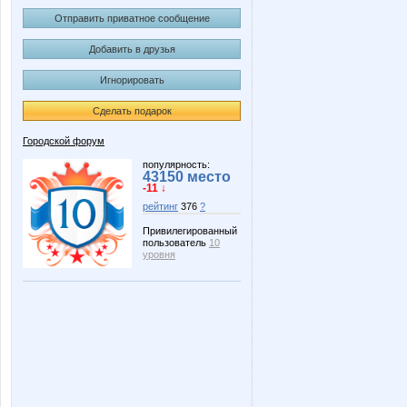
Отправить приватное сообщение
Добавить в друзья
Игнорировать
Сделать подарок
Городской форум
популярность:
43150 место
-11 ↓
рейтинг
376
?
Привилегированный
пользователь
10
уровня