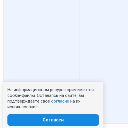
На информационном ресурсе применяются
Статистика портрета:
cookie-файлы. Оставаясь на сайте, вы
подтверждаете свое
согласие
на их
сейчас просматривают портрет - 0
использование.
зарегистрированные пользователи
посетившие портрет за 7 дней - 0
Согласен