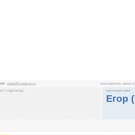
r84
:
edgar84.www.nn.ru
пользователь имеет 
е 1 года назад
настоящее имя:
Егор 