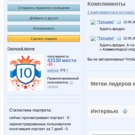
Комплименты
Отправить приватное сообщение
2 комплиментов в гостевой 
Добавить в друзья
*Татьяна*
13.06.2
Игнорировать
Курить вредно.
*Татьяна*
13.06.2
Сделать подарок
Курить вредно. А-та
Городской форум
« Комментарий отр
популярность:
Вы не авторизованы! Чтоб
43150 место
-11 ↓
рейтинг
376
?
Привилегированный
пользователь
10
Метки лидеров
уровня
Статистика портрета:
Интервью
сейчас просматривают портрет - 0
зарегистрированные пользователи
посетившие портрет за 7 дней - 0